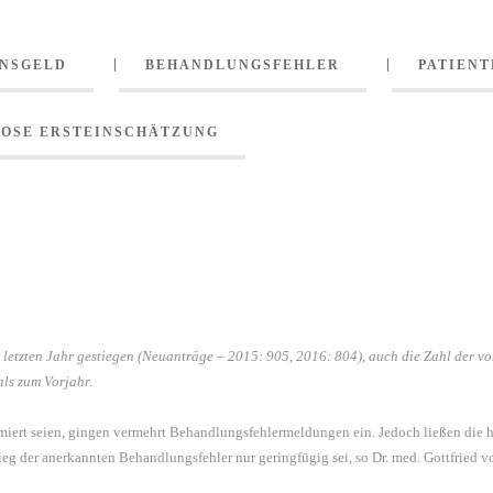
NSGELD
BEHANDLUNGSFEHLER
PATIEN
EKAMMER HESSEN:
OSE ERSTEINSCHÄTZUNG
ER ANSTIEG ÄRZTL
SFEHLER
m letzten Jahr gestiegen (Neuanträge – 2015: 905, 2016: 804), auch die Zahl der
ls zum Vorjahr.
ormiert seien, gingen vermehrt Behandlungsfehlermeldungen ein. Jedoch ließen die
tieg der anerkannten Behandlungsfehler nur geringfügig sei, so Dr. med. Gottfried 