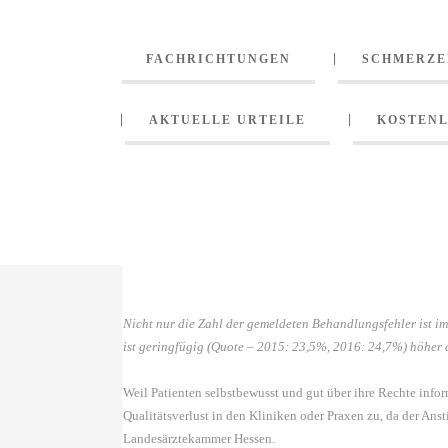
FACHRICHTUNGEN
SCHMERZE
14. Februar 2017
In
By
News
ProPatient24
LANDESÄRZT
AKTUELLE URTEILE
KOSTENL
GERINGFÜGIG
BEHANDLUNG
Facebook
Twitter
Email
Nicht nur die Zahl der gemeldeten Behandlungsfehler ist i
ist geringfügig (Quote – 2015: 23,5%, 2016: 24,7%) höher a
Weil Patienten selbstbewusst und gut über ihre Rechte inf
Qualitätsverlust in den Kliniken oder Praxen zu, da der Ans
Landesärztekammer Hessen.