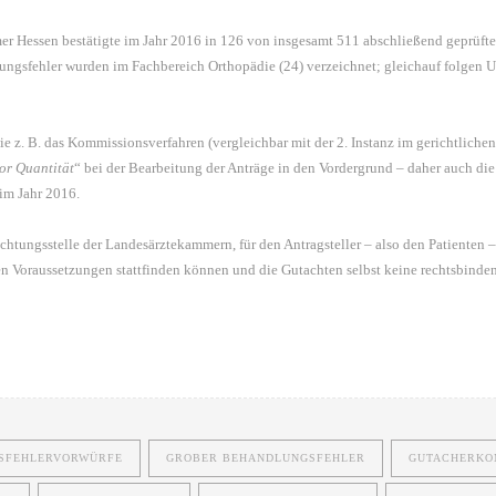
er Hessen bestätigte im Jahr 2016 in 126 von insgesamt 511 abschließend geprüft
ungsfehler wurden im Fachbereich Orthopädie (24) verzeichnet; gleichauf folgen Unf
e z. B. das Kommissionsverfahren (vergleichbar mit der 2. Instanz im gerichtlichen
or Quantität
“ bei der Bearbeitung der Anträge in den Vordergrund – daher auch die
im Jahr 2016.
htungsstelle der Landesärztekammern, für den Antragsteller – also den Patienten – k
n Voraussetzungen stattfinden können und die Gutachten selbst keine rechtsbinden
SFEHLERVORWÜRFE
GROBER BEHANDLUNGSFEHLER
GUTACHERKO