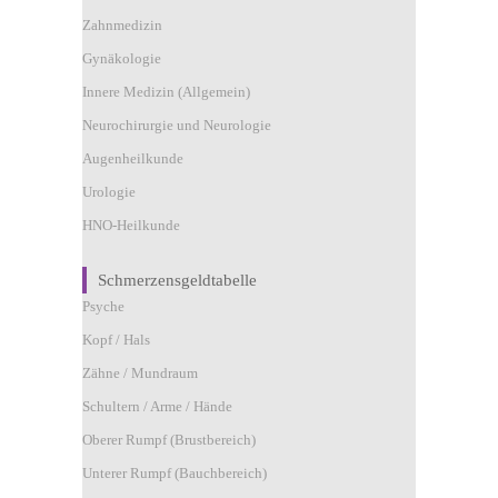
Zahnmedizin
Gynäkologie
Innere Medizin (Allgemein)
Neurochirurgie und Neurologie
Augenheilkunde
Urologie
HNO-Heilkunde
Schmerzensgeldtabelle
Psyche
Kopf / Hals
Zähne / Mundraum
Schultern / Arme / Hände
Oberer Rumpf (Brustbereich)
Unterer Rumpf (Bauchbereich)