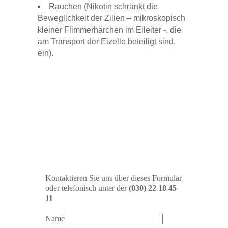
Rauchen (Nikotin schränkt die
Beweglichkeit der Zilien – mikroskopisch
kleiner Flimmerhärchen im Eileiter -, die
am Transport der Eizelle beteiligt sind,
ein).
Sie sind Opfer eines
Behandlungsfehlers
geworden?
Unsere Fachanwälte für
Medizinrecht prüfen Ihre
Ansprüche! Kostenlos*!
Kontaktieren Sie uns über dieses Formular
oder telefonisch unter der
(030) 22 18 45
11
Name