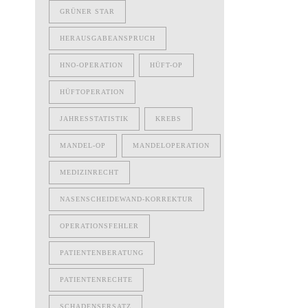
GRÜNER STAR
HERAUSGABEANSPRUCH
HNO-OPERATION
HÜFT-OP
HÜFTOPERATION
JAHRESSTATISTIK
KREBS
MANDEL-OP
MANDELOPERATION
MEDIZINRECHT
NASENSCHEIDEWAND-KORREKTUR
OPERATIONSFEHLER
PATIENTENBERATUNG
PATIENTENRECHTE
SCHADENSERSATZ