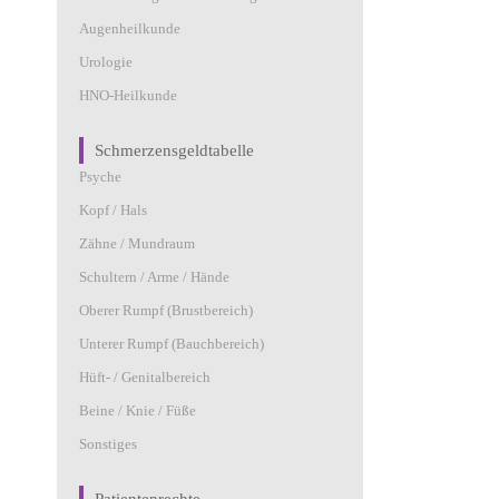
Augenheilkunde
Urologie
HNO-Heilkunde
Schmerzensgeldtabelle
Psyche
Kopf / Hals
Zähne / Mundraum
Schultern / Arme / Hände
Oberer Rumpf (Brustbereich)
Unterer Rumpf (Bauchbereich)
Hüft- / Genitalbereich
Beine / Knie / Füße
Sonstiges