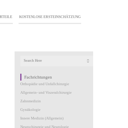
RTEILE
KOSTENLOSE ERSTEINSCHÄTZUNG
Fachrichtungen
Orthopädie und Unfallchirurgie
Allgemein- und Viszeralchirurgie
Zahnmedizin
Gynäkologie
Innere Medizin (Allgemein)
Neurochirurgie und Neurologie