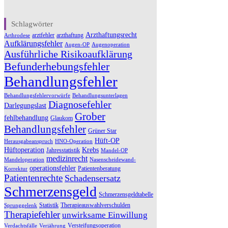
Schlagwörter
Arzthaftungsrecht
arztfehler
arzthaftung
Arthrodese
Aufklärungsfehler
Augen-OP
Augenoperation
Ausführliche Risikoaufklärung
Befunderhebungsfehler
Behandlungsfehler
Behandlungsfehlervorwürfe
Behandlungsunterlagen
Diagnosefehler
Darlegungslast
Grober
fehlbehandlung
Glaukom
Behandlungsfehler
Grüner Star
Hüft-OP
Herausgabeanspruch
HNO-Operation
Hüftoperation
Krebs
Jahresstatistik
Mandel-OP
medizinrecht
Mandeloperation
Nasenscheidewand-
operationsfehler
Patientenberatung
Korrektur
Patientenrechte
Schadensersatz
Schmerzensgeld
Schmerzensgeldtabelle
Statistik
Therapieauswahlverschulden
Sprunggelenk
Therapiefehler
unwirksame Einwillung
Versteifungsoperation
Verdachtsfälle
Verjährung