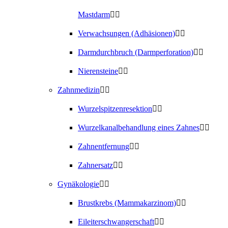
Mastdarm
Verwachsungen (Adhäsionen)
Darmdurchbruch (Darmperforation)
Nierensteine
Zahnmedizin
Wurzelspitzenresektion
Wurzelkanalbehandlung eines Zahnes
Zahnentfernung
Zahnersatz
Gynäkologie
Brustkrebs (Mammakarzinom)
Eileiterschwangerschaft