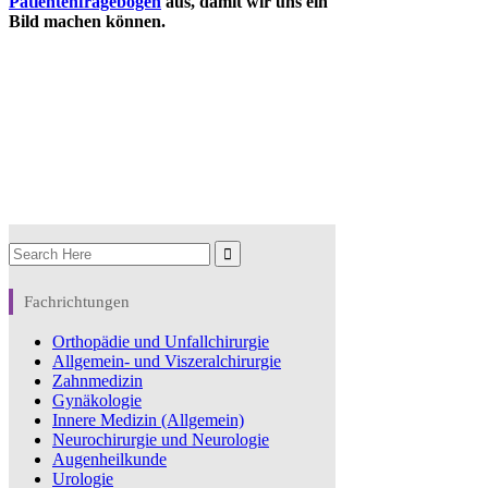
Patientenfragebogen
aus, damit wir uns ein
Bild machen können.
Search
for:
Fachrichtungen
Orthopädie und Unfallchirurgie
Allgemein- und Viszeralchirurgie
Zahnmedizin
Gynäkologie
Innere Medizin (Allgemein)
Neurochirurgie und Neurologie
Augenheilkunde
Urologie