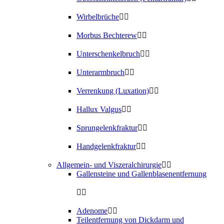
Wirbelbrüche
Morbus Bechterew
Unterschenkelbruch
Unterarmbruch
Verrenkung (Luxation)
Hallux Valgus
Sprungelenkfraktur
Handgelenkfraktur
Allgemein- und Viszeralchirurgie
Gallensteine und Gallenblasenentfernung
Adenome
Teilentfernung von Dickdarm und