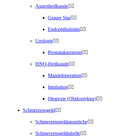
Augenheilkunde
Grauer Star
Endophthalmitis
Urologie
Prostatakarzinom
HNO-Heilkunde
Mandeloperation
Intubation
Otopexie (Ohrkorrektur)
Schmerzensgeld
Schmerzensgeldansprüche
Schmerzensgeldtabelle