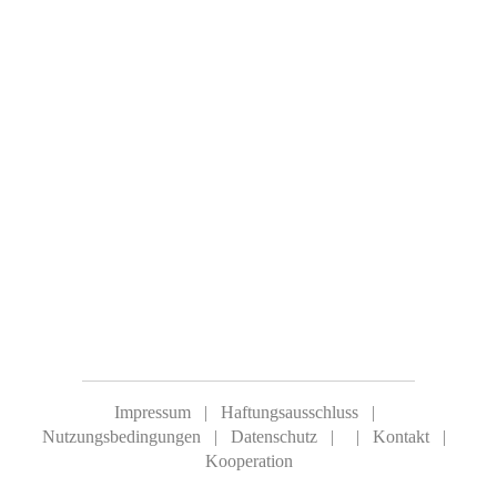
11. April 2007
LG Köln: Durchtrennung des
Leberhauptgallenganges wegen unterlassener
notwendiger Befunderhebung
Die Durchtrennung des Gallengangs müsse als
eindeutiger Verstoß gegen bewährte ärztliche
Behandlungsregeln gewertet werden, weil
ausweislich des Operationsberichtes in einer
offensichtlich unübersichtlichen Situation eine
Struktur ohne eindeutige Identifizierung
durchtrennt worden
By
ProPatient24
Impressum
|
Haftungsausschluss
|
Nutzungsbedingungen
|
Datenschutz
|
|
Kontakt
|
Kooperation